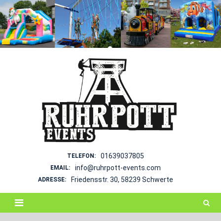
Skip
to
content
01639037805
TELEFON:
info@ruhrpott-events.com
EMAIL:
Friedensstr. 30, 58239 Schwerte
ADRESSE: