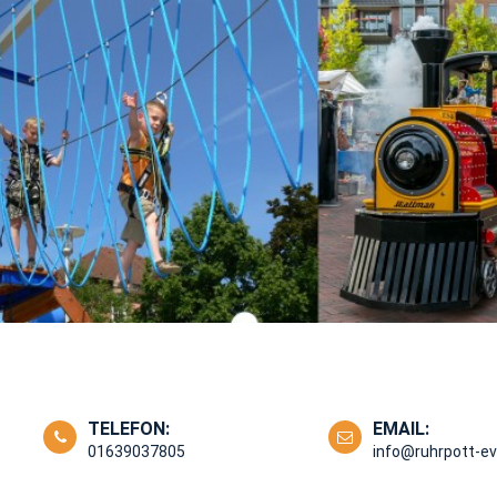
TELEFON:
EMAIL:
01639037805
info@ruhrpott-e