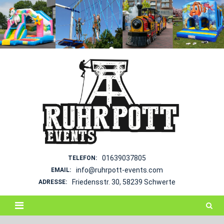
Skip
to
content
01639037805
TELEFON:
info@ruhrpott-events.com
EMAIL:
Friedensstr. 30, 58239 Schwerte
ADRESSE: