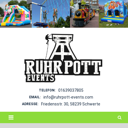
Skip
to
content
01639037805
TELEFON:
info@ruhrpott-events.com
EMAIL:
Friedensstr. 30, 58239 Schwerte
ADRESSE: