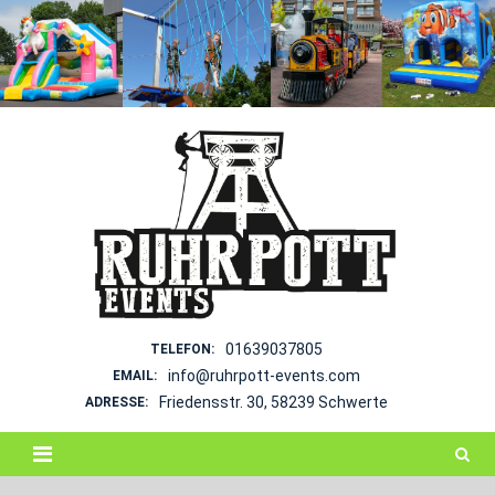
Skip
to
content
01639037805
TELEFON:
info@ruhrpott-events.com
EMAIL:
Friedensstr. 30, 58239 Schwerte
ADRESSE: