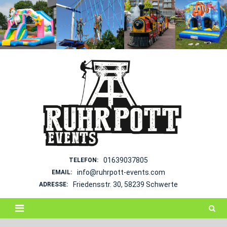
Skip
to
content
01639037805
TELEFON:
info@ruhrpott-events.com
EMAIL:
Friedensstr. 30, 58239 Schwerte
ADRESSE: