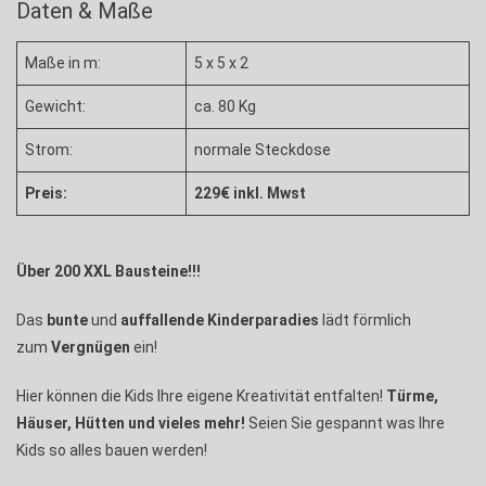
Daten & Maße
Maße in m:
5 x 5 x 2
Gewicht:
ca. 80 Kg
Strom:
normale Steckdose
Preis:
229€ inkl. Mwst
Über 200 XXL Bausteine!!!
Das
bunte
und
auffallende
Kinderparadies
lädt förmlich
zum
Vergnügen
ein!
Hier können die Kids Ihre eigene Kreativität entfalten!
Türme,
Häuser, Hütten und vieles mehr!
Seien Sie gespannt was Ihre
Kids so alles bauen werden!