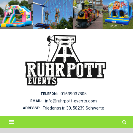
Skip
to
content
01639037805
TELEFON:
info@ruhrpott-events.com
EMAIL:
Friedensstr. 30, 58239 Schwerte
ADRESSE: