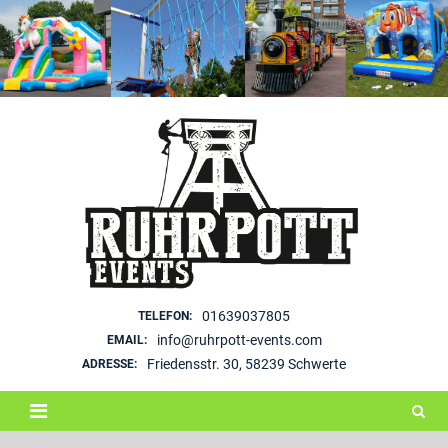
Skip
to
content
01639037805
TELEFON:
info@ruhrpott-events.com
EMAIL:
Friedensstr. 30, 58239 Schwerte
ADRESSE: