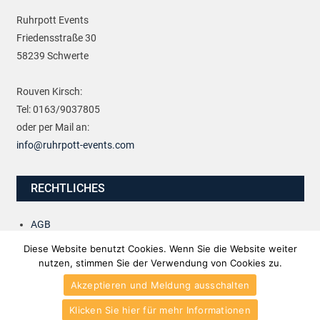
Ruhrpott Events
Friedensstraße 30
58239 Schwerte
Rouven Kirsch:
Tel: 0163/9037805
oder per Mail an:
info@ruhrpott-events.com
RECHTLICHES
AGB
Impressum
Diese Website benutzt Cookies. Wenn Sie die Website weiter
Datenschutzerklärung
nutzen, stimmen Sie der Verwendung von Cookies zu.
Akzeptieren und Meldung ausschalten
Copyright 2020 All rights reserved.
|
Theme: HamroClass by
Themecentury
.
Klicken Sie hier für mehr Informationen