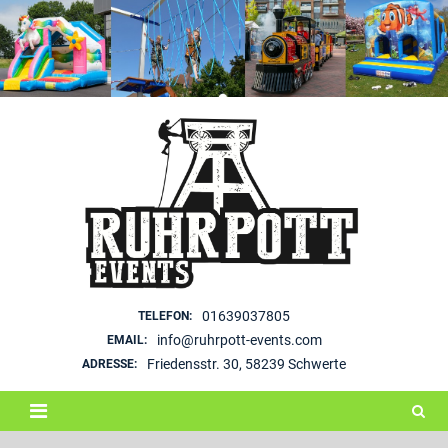
Skip
to
content
01639037805
TELEFON:
info@ruhrpott-events.com
EMAIL:
Friedensstr. 30, 58239 Schwerte
ADRESSE: