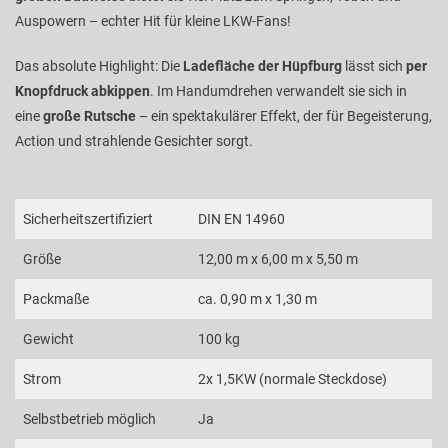
Auspowern – echter Hit für kleine LKW-Fans!
Das absolute Highlight: Die
Ladefläche der Hüpfburg
lässt sich
per
Knopfdruck abkippen
. Im Handumdrehen verwandelt sie sich in
eine
große Rutsche
– ein spektakulärer Effekt, der für Begeisterung,
Action und strahlende Gesichter sorgt.
Sicherheitszertifiziert
DIN EN 14960
Größe
12,00 m x 6,00 m x 5,50 m
Packmaße
ca. 0,90 m x 1,30 m
Gewicht
100 kg
Strom
2x 1,5KW (normale Steckdose)
Selbstbetrieb möglich
Ja