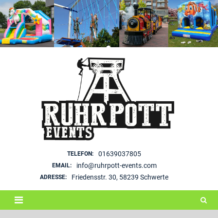
Skip
to
content
01639037805
TELEFON:
info@ruhrpott-events.com
EMAIL:
Friedensstr. 30, 58239 Schwerte
ADRESSE: