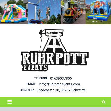
Skip
to
content
01639037805
TELEFON:
info@ruhrpott-events.com
EMAIL:
Friedensstr. 30, 58239 Schwerte
ADRESSE: