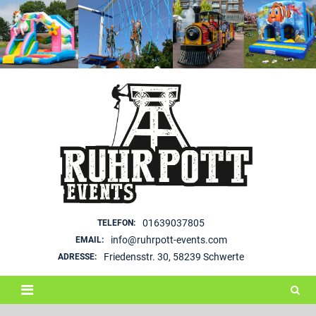
Skip
to
content
01639037805
TELEFON:
info@ruhrpott-events.com
EMAIL:
Friedensstr. 30, 58239 Schwerte
ADRESSE: